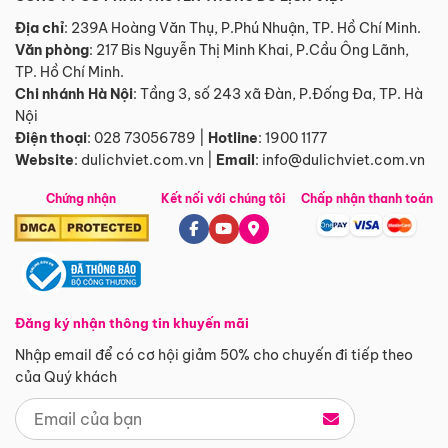
Địa chỉ
: 239A Hoàng Văn Thụ, P.Phú Nhuận, TP. Hồ Chí Minh.
Văn phòng
:
217 Bis Nguyễn Thị Minh Khai, P.Cầu Ông Lãnh,
TP. Hồ Chí Minh.
Chi nhánh Hà Nội
:
Tầng 3, số 243 xã Đàn, P.Đống Đa, TP. Hà
Nội
Điện thoại
:
028 73056789
|
Hotline
:
1900 1177
Website
:
dulichviet.com.vn
|
Email
:
info@dulichviet.com.vn
Chứng nhận
Kết nối với chúng tôi
Chấp nhận thanh toán
Đăng ký nhận thông tin khuyến mãi
Nhập email để có cơ hội giảm 50% cho chuyến đi tiếp theo
của Quý khách