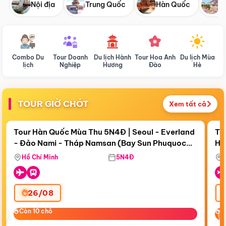
Nội địa
Trung Quốc
Hàn Quốc
N
Combo Du
Tour Doanh
Du lịch Hành
Tour Hoa Anh
Du lịch Mùa
D
lịch
Nghiệp
Hương
Đào
Hè
TOUR GIỜ CHÓT
Xem tất cả
Điểm nổi bật
Còn
18 ngày 19:57:34
Cò
Tour Hàn Quốc Mùa Thu 5N4Đ | Seoul - Everland
To
- Đảo Nami - Tháp Namsan (Bay Sun Phuquoc
Hò
Bay Sun Phuquoc Airways
Tặ
Airways)
Aq
Hồ Chí Minh
5N4Đ
26/08
‹
Còn 10 chỗ
Còn 10 chỗ
C
C