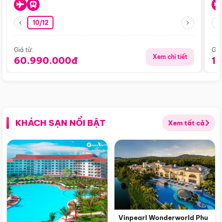
10/12
Giá từ:
Giá
Xem chi tiết
60.990.000đ
1
KHÁCH SẠN NỔI BẬT
Xem tất cả
Vinpearl Wonderworld Phu