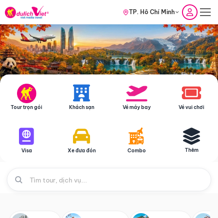
TP. Hồ Chí Minh
Tour trọn gói
Khách sạn
Vé máy bay
Vé vui chơi
Thêm
Visa
Xe đưa đón
Combo