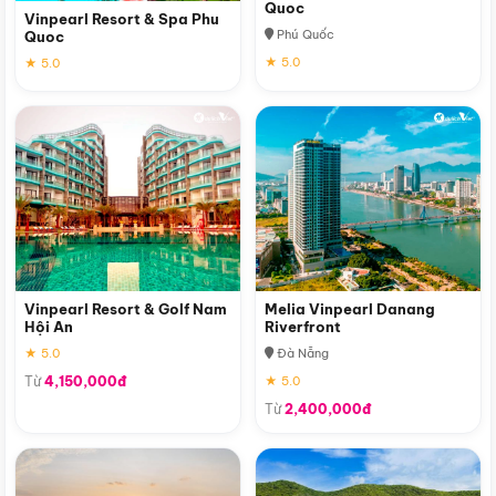
Quoc
Vinpearl Resort & Spa Phu
Phú Quốc
Quoc
★ 5.0
★ 5.0
Vinpearl Resort & Golf Nam
Melia Vinpearl Danang
Hội An
Riverfront
★ 5.0
Đà Nẵng
Từ
4,150,000đ
★ 5.0
Từ
2,400,000đ