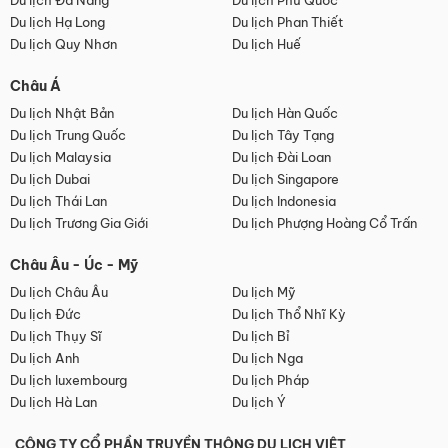
Du lịch Đà Nẵng
Du lịch Phú Quốc
Du lịch Hạ Long
Du lịch Phan Thiết
Du lịch Quy Nhơn
Du lịch Huế
Châu Á
Du lịch Nhật Bản
Du lịch Hàn Quốc
Du lịch Trung Quốc
Du lịch Tây Tạng
Du lịch Malaysia
Du lịch Đài Loan
Du lịch Dubai
Du lịch Singapore
Du lịch Thái Lan
Du lịch Indonesia
Du lịch Trương Gia Giới
Du lịch Phượng Hoàng Cổ Trấn
Châu Âu - Úc - Mỹ
Du lịch Châu Âu
Du lịch Mỹ
Du lịch Đức
Du lịch Thổ Nhĩ Kỳ
Du lịch Thụy Sĩ
Du lịch Bỉ
Du lịch Anh
Du lịch Nga
Du lịch luxembourg
Du lịch Pháp
Du lịch Hà Lan
Du lịch Ý
CÔNG TY CỔ PHẦN TRUYỀN THÔNG DU LỊCH VIỆT