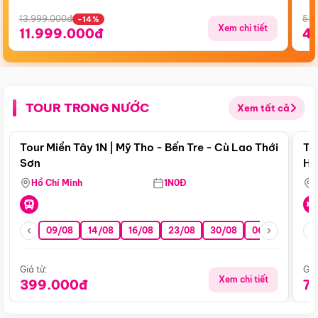
13.999.000đ
5.5
-14%
Xem chi tiết
11.999.000đ
4
TOUR TRONG NƯỚC
Xem tất cả
Điểm nổi bật
Tour Miền Tây 1N | Mỹ Tho - Bến Tre - Cù Lao Thới
To
Sơn
Hu
Hồ Chí Minh
1N0Đ
09/08
14/08
16/08
23/08
30/08
06/09
13/0
Giá từ:
Giá
Xem chi tiết
399.000đ
7