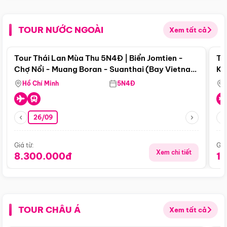
TOUR NƯỚC NGOÀI
Xem tất cả
Điểm nổi bật
Tour Thái Lan Mùa Thu 5N4Đ | Biển Jomtien -
To
Chợ Nổi - Muang Boran - Suanthai (Bay Vietnam
Ku
Airlines)
Si
Hồ Chí Minh
5N4Đ
26/09
Giá từ:
Giá
Xem chi tiết
8.300.000đ
1
TOUR CHÂU Á
Xem tất cả
Điểm nổi bật