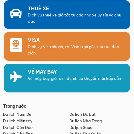
THUÊ XE
Dịch vụ thuê xe giá tốt từ các nhà xe uy tín và chu
đáo
VISA
Dịch vụ Visa nhanh, rẻ. Visa trọn gói, thủ tục đơn
giản
VÉ MÁY BAY
Vé máy bay giá rẻ nhất, nhiều khuyến mãi hấp dẫn
Trong nước
Du lịch Nam Du
Du lịch Đà Lạt
Du lịch Miền tây
Du lịch Nha Trang
Du lịch Côn Đảo
Du lịch Sapa