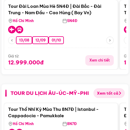
Tour Đài Loan Mùa Hè 5N4Đ | Đài Bắc - Đài
To
Trung - Nam Đầu - Cao Hùng ( Bay Vn)
Tr
Hồ Chí Minh
5N4Đ
13/08
12/09
01/10
Giá từ:
Giá
Xem chi tiết
12.999.000đ
1
TOUR DU LỊCH ÂU-ÚC-MỸ-PHI
Xem tất cả
Điểm nổi bật
Tour Thổ Nhĩ Kỳ Mùa Thu 8N7Đ | Istanbul -
To
Cappadocia - Pamukkale
Đế
Hồ Chí Minh
8N7Đ