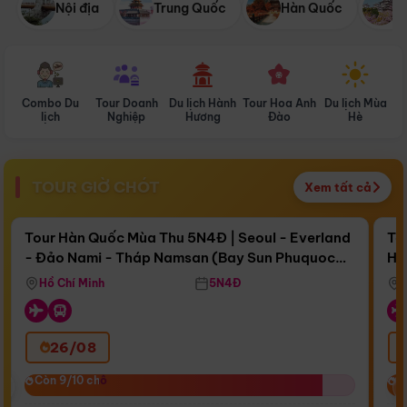
Nội địa
Trung Quốc
Hàn Quốc
N
Combo Du
Tour Doanh
Du lịch Hành
Tour Hoa Anh
Du lịch Mùa
D
lịch
Nghiệp
Hương
Đào
Hè
TOUR GIỜ CHÓT
Xem tất cả
Điểm nổi bật
Còn
16 ngày 15:46:30
Cò
Tour Hàn Quốc Mùa Thu 5N4Đ | Seoul - Everland
To
- Đảo Nami - Tháp Namsan (Bay Sun Phuquoc
Hò
Bay Sun Phuquoc Airways
Tặ
Airways)
Aq
Hồ Chí Minh
5N4Đ
26/08
‹
Còn 9/10 chỗ
Còn 9/10 chỗ
C
C