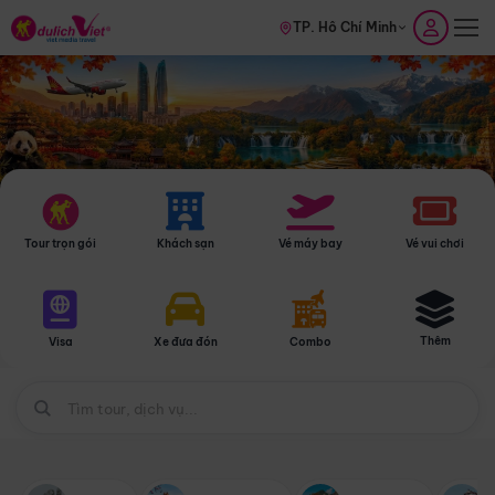
TP. Hồ Chí Minh
Tour trọn gói
Khách sạn
Vé máy bay
Vé vui chơi
Thêm
Visa
Xe đưa đón
Combo