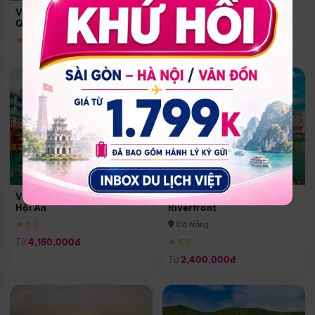
Quoc
Vinpearl Resort & Spa Phu
Phú Quốc
Quoc
★ 5.0
★ 5.0
Vinpearl Resort & Golf Nam
Melia Vinpearl Danang
Hội An
Riverfront
★ 5.0
Đà Nẵng
Từ
4,150,000đ
★ 5.0
Từ
2,400,000đ