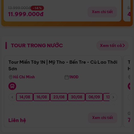
13.999.000đ
5.5
-14%
Xem chi tiết
11.999.000đ
4
TOUR TRONG NƯỚC
Xem tất cả
Điểm nổi bật
Tour Miền Tây 1N | Mỹ Tho - Bến Tre - Cù Lao Thới
To
Sơn
Hu
Hồ Chí Minh
1N0Đ
14/08
16/08
23/08
30/08
06/09
13/09
20/0
Giá
Xem chi tiết
7
Liên hệ