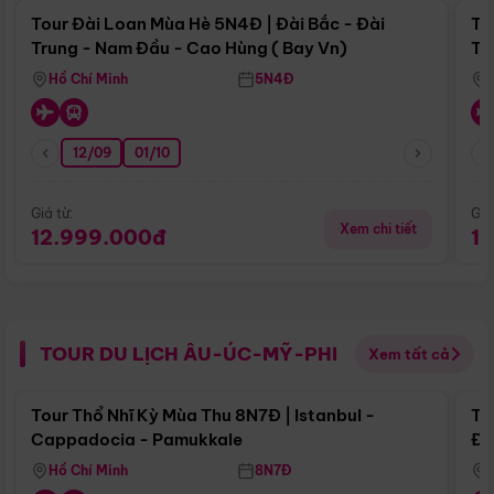
Tour Đài Loan Mùa Hè 5N4Đ | Đài Bắc - Đài
To
Trung - Nam Đầu - Cao Hùng ( Bay Vn)
Tr
Hồ Chí Minh
5N4Đ
12/09
01/10
Giá từ:
Giá
Xem chi tiết
12.999.000đ
1
TOUR DU LỊCH ÂU-ÚC-MỸ-PHI
Xem tất cả
Điểm nổi bật
Tour Thổ Nhĩ Kỳ Mùa Thu 8N7Đ | Istanbul -
To
Cappadocia - Pamukkale
Đế
Hồ Chí Minh
8N7Đ