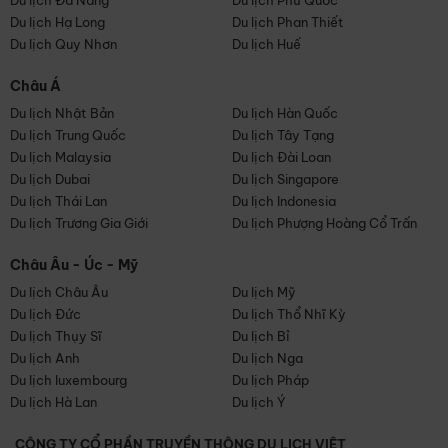
Du lịch Đà Nẵng
Du lịch Phú Quốc
Du lịch Hạ Long
Du lịch Phan Thiết
Du lịch Quy Nhơn
Du lịch Huế
Châu Á
Du lịch Nhật Bản
Du lịch Hàn Quốc
Du lịch Trung Quốc
Du lịch Tây Tạng
Du lịch Malaysia
Du lịch Đài Loan
Du lịch Dubai
Du lịch Singapore
Du lịch Thái Lan
Du lịch Indonesia
Du lịch Trương Gia Giới
Du lịch Phượng Hoàng Cổ Trấn
Châu Âu - Úc - Mỹ
Du lịch Châu Âu
Du lịch Mỹ
Du lịch Đức
Du lịch Thổ Nhĩ Kỳ
Du lịch Thụy Sĩ
Du lịch Bỉ
Du lịch Anh
Du lịch Nga
Du lịch luxembourg
Du lịch Pháp
Du lịch Hà Lan
Du lịch Ý
CÔNG TY CỔ PHẦN TRUYỀN THÔNG DU LỊCH VIỆT