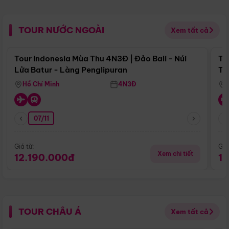
TOUR NƯỚC NGOÀI
Xem tất cả
Điểm nổi bật
Tour Indonesia Mùa Thu 4N3Đ | Đảo Bali - Núi
To
Lửa Batur - Làng Penglipuran
Tr
Hồ Chí Minh
4N3Đ
07/11
Giá từ:
Giá
Xem chi tiết
12.190.000đ
1
TOUR CHÂU Á
Xem tất cả
Điểm nổi bật