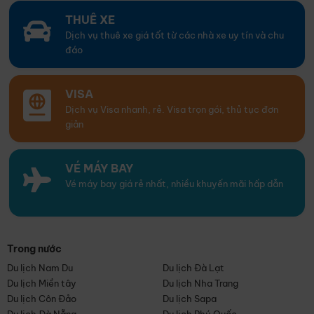
THUÊ XE
Dịch vụ thuê xe giá tốt từ các nhà xe uy tín và chu
đáo
VISA
Dịch vụ Visa nhanh, rẻ. Visa trọn gói, thủ tục đơn
giản
VÉ MÁY BAY
Vé máy bay giá rẻ nhất, nhiều khuyến mãi hấp dẫn
Trong nước
Du lịch Nam Du
Du lịch Đà Lạt
Du lịch Miền tây
Du lịch Nha Trang
Du lịch Côn Đảo
Du lịch Sapa