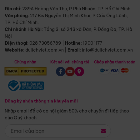
Địa chỉ
: 239A Hoàng Văn Thụ, P.Phú Nhuận, TP. Hồ Chí Minh.
Văn phòng
:
217 Bis Nguyễn Thị Minh Khai, P.Cầu Ông Lãnh,
TP. Hồ Chí Minh.
Chi nhánh Hà Nội
:
Tầng 3, số 243 xã Đàn, P.Đống Đa, TP. Hà
Nội
Điện thoại
:
028 73056789
|
Hotline
:
1900 1177
Website
:
dulichviet.com.vn
|
Email
:
info@dulichviet.com.vn
Chứng nhận
Kết nối với chúng tôi
Chấp nhận thanh toán
Đăng ký nhận thông tin khuyến mãi
Nhập email để có cơ hội giảm 50% cho chuyến đi tiếp theo
của Quý khách