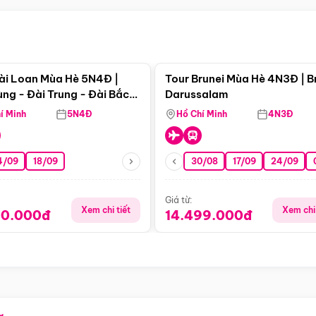
Điểm nổi bật
Điểm nổi
ài Loan Mùa Hè 5N4Đ |
Tour Brunei Mùa Hè 4N3Đ | B
ng - Đài Trung - Đài Bắc
Darussalam
j)
í Minh
5N4Đ
Hồ Chí Minh
4N3Đ
4/09
18/09
30/08
17/09
24/09
Giá từ:
Xem chi tiết
Xem chi 
90.000đ
14.499.000đ