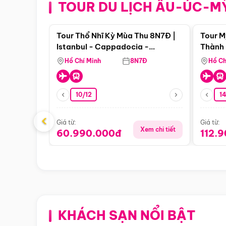
TOUR DU LỊCH ÂU-ÚC-M
Điểm nổi bật
Tour Thổ Nhĩ Kỳ Mùa Thu 8N7Đ |
Tour M
Istanbul - Cappadocia -
Thành 
Pamukkale
Thiên 
Hồ Chí Minh
8N7Đ
Hồ Ch
10/12
1
‹
Giá từ:
Giá từ:
Xem chi tiết
60.990.000đ
112.
KHÁCH SẠN NỔI BẬT