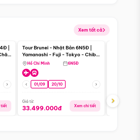
Xem tất cả
 bật
Điểm nổi bật
4Đ |
Tour Brunei - Nhật Bản 6N5Đ |
Tour Campu
 Châu
Yamanashi - Fuji - Tokyo - Chiba
Siem Reap -
- Freeday
Hồ Chí Minh
6N5Đ
Hồ Chí Minh
01/09
20/10
13/08
›
Giá từ:
Giá từ:
tiết
Xem chi tiết
33.499.000đ
5.650.00