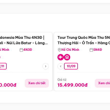
Điểm nổi bật
Điểm nổi
ndonesia Mùa Thu 4N3Đ |
Tour Trung Quôc Mùa Thu 5N
li - Núi Lửa Batur - Làng
Thượng Hải - Ô Trấn - Hàng
puran
(Tour Không Shopping)
í Minh
4N3Đ
Hồ Chí Minh
5N4Đ
/11
10/09
Giá từ:
Xem chi tiết
Xem chi 
90.000đ
15.499.000đ