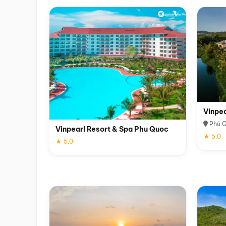
Vinpe
Phú 
Vinpearl Resort & Spa Phu Quoc
★ 5.0
★ 5.0