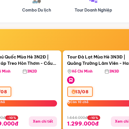
Tour Doanh Nghiệp
Du lịch Hành Hương
Điểm nổi bật
Điểm nổi
ngày 04:30:56
Còn
05 ngày 04:30:56
hú Quốc Mùa Hè 3N2Đ |
Tour Đà Lạt Mùa Hè 3N3Đ |
áp Treo Hòn Thơm - Cầu
Quảng Trường Lâm Viên - H
áp Treo Hòn Thơm
Công Viên Nước Aquatopia
Hill - Puppy Farm
í Minh
3N2Đ
Hồ Chí Minh
3N3Đ
/08
13/08
chỗ
chỗ
Còn 10 chỗ
Còn 10 chỗ
00đ
1.444.000đ
-10%
-10%
Xem chi tiết
Xem chi 
9.000đ
1.299.000đ