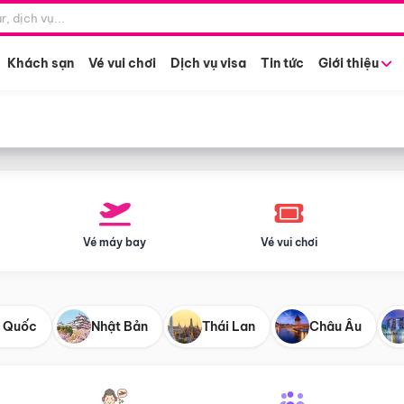
Điểm khởi hành
Tháng khở
Hồ Chí Minh
Bất kỳ 
Khách sạn
Vé vui chơi
Dịch vụ visa
Tin tức
Giới thiệu
Vé máy bay
Vé vui chơi
 Quốc
Nhật Bản
Thái Lan
Châu Âu