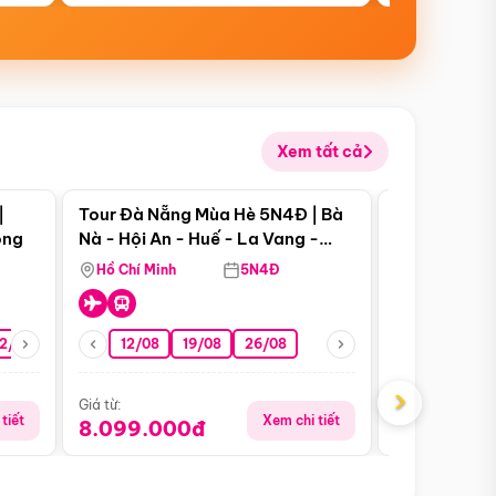
Xem tất cả
 bật
Điểm nổi bật
|
Tour Đà Nẵng Mùa Hè 5N4Đ | Bà
Tour Đà Nẵn
ong
Nà - Hội An - Huế - La Vang -
Nà - Hội An
Động Thiên Đường
Nha
Hồ Chí Minh
5N4Đ
Hồ Chí Minh
2/08
26/08
05/09
12/08
19/08
09/09
26/08
12/09
13/08
›
Giá từ:
Giá từ:
tiết
Xem chi tiết
8.099.000đ
6.899.00