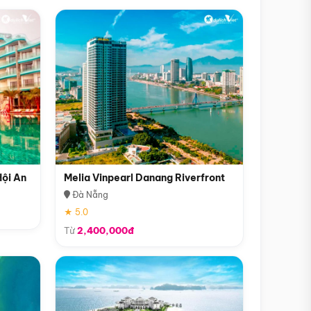
Hội An
Melia Vinpearl Danang Riverfront
Đà Nẵng
★ 5.0
Từ
2,400,000đ