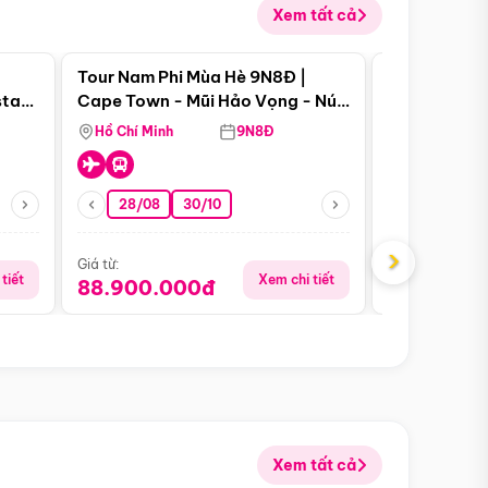
Xem tất cả
 bật
Điểm nổi bật
Tour Nam Phi Mùa Hè 9N8Đ |
Tour Mỹ Mùa
star
Cape Town - Mũi Hảo Vọng - Núi
Hoa Kỳ - Me
Bàn - Johannesburg - Pretoria -
Hồ Chí Minh
9N8Đ
Hồ Chí Minh
Safari - Lodge
28/08
30/10
29/08
›
Giá từ:
Giá từ:
tiết
Xem chi tiết
88.900.000đ
59.900.
Xem tất cả