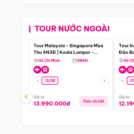
TOUR NƯỚC NGOÀI
Điểm nổi bật
Tour Malaysia - Singapore Mùa
Tour I
Thu 4N3Đ | Kuala Lumpur -
Đảo Ba
Malacca - Johor Baru -
Pengli
Hồ Chí Minh
5N4Đ
Hồ Ch
Singapore
13/08
07
‹
Giá từ:
Giá từ:
Xem chi tiết
13.990.000đ
12.1