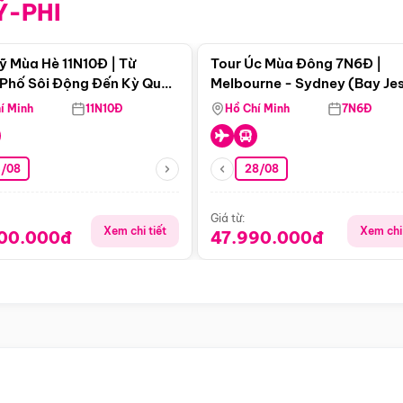
Ỹ-PHI
Điểm nổi bật
Điểm nổi
ỹ Mùa Hè 11N10Đ | Từ
Tour Úc Mùa Đông 7N6Đ |
Phố Sôi Động Đến Kỳ Quan
Melbourne - Sydney (Bay Je
Nhiên Mỹ
Airways)
í Minh
11N10Đ
Hồ Chí Minh
7N6Đ
4/08
28/08
Giá từ:
Xem chi tiết
Xem chi 
900.000đ
47.990.000đ