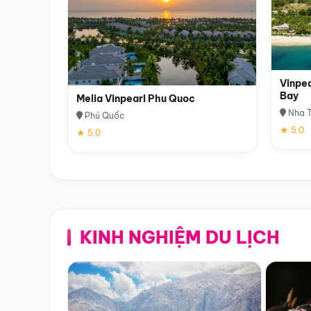
Vinpea
Bay
Melia Vinpearl Phu Quoc
Nha T
Phú Quốc
★ 5.0
★ 5.0
KINH NGHIỆM DU LỊCH