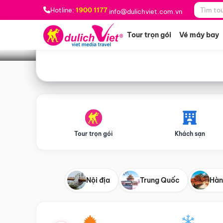
Bạn muốn đi đâu?
*
Hotline:
1900 1177
info@dulichviet.com.vn
Tour trọn gói
Vé máy bay
Tour trọn gói
Khách sạn
Nội địa
Trung Quốc
Hàn