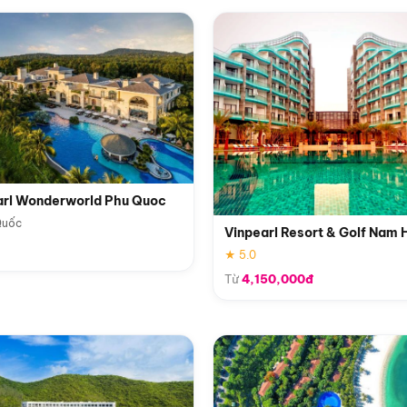
arl Wonderworld Phu Quoc
Quốc
Vinpearl Resort & Golf Nam 
★ 5.0
Từ
4,150,000đ