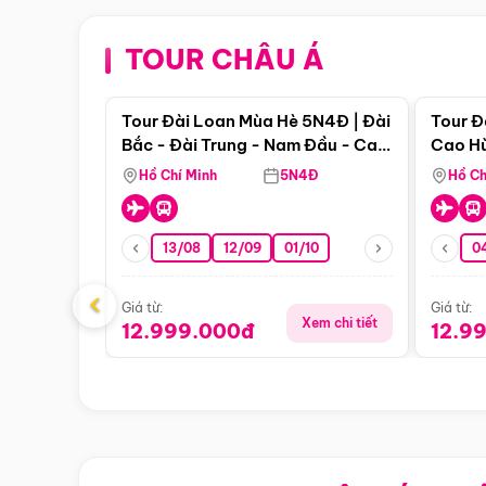
TOUR CHÂU Á
Điểm nổi bật
Tour Đài Loan Mùa Hè 5N4Đ | Đài
Tour Đ
Bắc - Đài Trung - Nam Đầu - Cao
Cao Hù
Hùng ( Bay Vn)
(Bay V
Hồ Chí Minh
5N4Đ
Hồ Ch
13/08
12/09
01/10
0
‹
Giá từ:
Giá từ:
Xem chi tiết
12.999.000đ
12.9