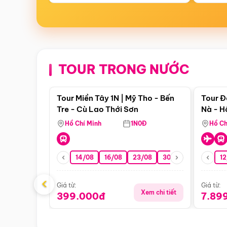
TOUR TRONG NƯỚC
Điểm nổi bật
Tour Miền Tây 1N | Mỹ Tho - Bến
Tour Đ
Tre - Cù Lao Thới Sơn
Nà - H
Nha
Hồ Chí Minh
1N0Đ
Hồ Ch
14/08
16/08
23/08
30/08
06/09
12
1
‹
Giá từ:
Giá từ:
Xem chi tiết
399.000đ
7.89