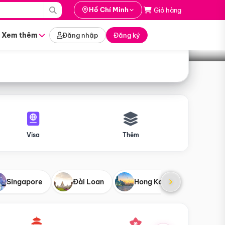
i hành
Hồ Chí Minh
Giỏ hàng
Tìm tour
tháng nào
Xem thêm
Đăng nhập
Đăng ký
Visa
Thêm
Singapore
Đài Loan
Hong Kong
Mỹ