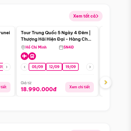
Xem tất cả
 bật
Điểm nổi bật
runei
Tour Trung Quốc 5 Ngày 4 Đêm |
Tour Trung 
Tour Hè
Thượng Hải Hiện Đại - Hàng Châu
Ân Thi - Trư
Nên Thơ - Ô Trấn Cổ Kính
Hồ Chí Minh
5N4Đ
Hồ Chí Minh
01/10
15/10
29/10
05/09
12/09
19/09
16/08
›
Giá từ:
Giá từ:
tiết
Xem chi tiết
18.990.000đ
16.990.0