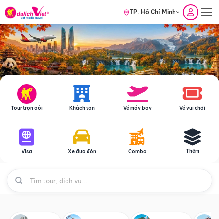
TP. Hồ Chí Minh
Tour trọn gói
Khách sạn
Vé máy bay
Vé vui chơi
Thêm
Visa
Xe đưa đón
Combo