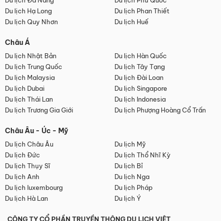
Du lịch Đà Nẵng
Du lịch Phú Quốc
Du lịch Hạ Long
Du lịch Phan Thiết
Du lịch Quy Nhơn
Du lịch Huế
Châu Á
Du lịch Nhật Bản
Du lịch Hàn Quốc
Du lịch Trung Quốc
Du lịch Tây Tạng
Du lịch Malaysia
Du lịch Đài Loan
Du lịch Dubai
Du lịch Singapore
Du lịch Thái Lan
Du lịch Indonesia
Du lịch Trương Gia Giới
Du lịch Phượng Hoàng Cổ Trấn
Châu Âu - Úc - Mỹ
Du lịch Châu Âu
Du lịch Mỹ
Du lịch Đức
Du lịch Thổ Nhĩ Kỳ
Du lịch Thụy Sĩ
Du lịch Bỉ
Du lịch Anh
Du lịch Nga
Du lịch luxembourg
Du lịch Pháp
Du lịch Hà Lan
Du lịch Ý
CÔNG TY CỔ PHẦN TRUYỀN THÔNG DU LỊCH VIỆT