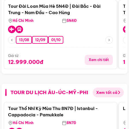
Tour Đài Loan Mùa Hè 5N4Đ | Đài Bắc - Đài
To
Trung - Nam Đầu - Cao Hùng
Tr
Hồ Chí Minh
5N4Đ
13/08
12/09
01/10
Giá từ:
Giá
Xem chi tiết
12.999.000đ
1
TOUR DU LỊCH ÂU-ÚC-MỸ-PHI
Xem tất cả
Điểm nổi bật
Tour Thổ Nhĩ Kỳ Mùa Thu 8N7Đ | Istanbul -
Lo
Cappadocia - Pamukkale
Hồ Chí Minh
8N7Đ