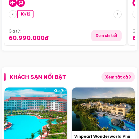
10/12
Giá từ:
Giá
Xem chi tiết
60.990.000đ
6
KHÁCH SẠN NỔI BẬT
Xem tất cả
Vinpearl Wonderworld Phu