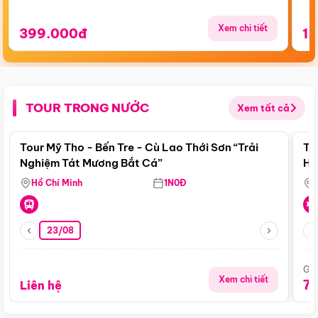
Xem chi tiết
399.000đ
1.
TOUR TRONG NƯỚC
Xem tất cả
Điểm nổi bật
Tour Mỹ Tho - Bến Tre - Cù Lao Thới Sơn “Trải
To
Nghiệm Tát Mương Bắt Cá”
Hu
Hồ Chí Minh
1N0Đ
23/08
Giá
Xem chi tiết
7
Liên hệ