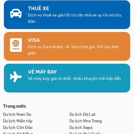
THUÊ XE
Dịch vụ thuê xe giá tốt từ các nhà xe uy tín và chu
đáo
VISA
Dịch vụ Visa nhanh, rẻ. Visa trọn gói, thủ tục đơn
giản
VÉ MÁY BAY
Vé máy bay giá rẻ nhất, nhiều khuyến mãi hấp dẫn
Trong nước
Du lịch Nam Du
Du lịch Đà Lạt
Du lịch Miền tây
Du lịch Nha Trang
Du lịch Côn Đảo
Du lịch Sapa