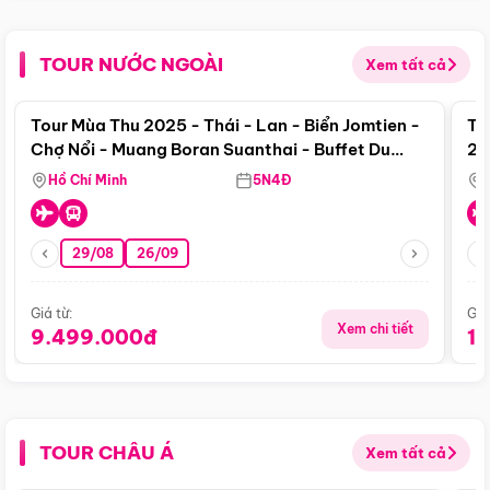
TOUR NƯỚC NGOÀI
Xem tất cả
Điểm nổi bật
Tour Mùa Thu 2025 - Thái - Lan - Biển Jomtien -
To
Chợ Nổi - Muang Boran Suanthai - Buffet Du
20
Thuyền Sông Chaophraya
Hồ Chí Minh
5N4Đ
29/08
26/09
Giá từ:
Giá
Xem chi tiết
9.499.000đ
1
TOUR CHÂU Á
Xem tất cả
Điểm nổi bật