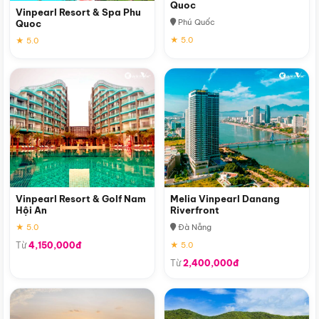
Quoc
Vinpearl Resort & Spa Phu
Phú Quốc
Quoc
★ 5.0
★ 5.0
Vinpearl Resort & Golf Nam
Melia Vinpearl Danang
Hội An
Riverfront
★ 5.0
Đà Nẵng
Từ
4,150,000đ
★ 5.0
Từ
2,400,000đ