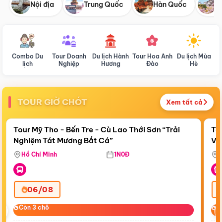
Nội địa
Trung Quốc
Hàn Quốc
N
Combo Du
Tour Doanh
Du lịch Hành
Tour Hoa Anh
Du lịch Mùa
D
lịch
Nghiệp
Hương
Đào
Hè
TOUR GIỜ CHÓT
Xem tất cả
Điểm nổi bật
Còn
22:53:35
Cò
Tour Mỹ Tho - Bến Tre - Cù Lao Thới Sơn “Trải
To
Nghiệm Tát Mương Bắt Cá”
Vi
Hồ Chí Minh
1N0Đ
06/08
‹
Còn 3 chỗ
Còn 3 chỗ
C
C