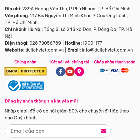
Địa chỉ
: 239A Hoàng Văn Thụ, P.Phú Nhuận, TP. Hồ Chí Minh.
Văn phòng
:
217 Bis Nguyễn Thị Minh Khai, P.Cầu Ông Lãnh,
TP. Hồ Chí Minh.
Chi nhánh Hà Nội
:
Tầng 3, số 243 xã Đàn, P.Đống Đa, TP. Hà
Nội
Điện thoại
:
028 73056789
|
Hotline
:
1900 1177
Website
:
dulichviet.com.vn
|
Email
:
info@dulichviet.com.vn
Chứng nhận
Kết nối với chúng tôi
Chấp nhận thanh toán
Đăng ký nhận thông tin khuyến mãi
Nhập email để có cơ hội giảm 50% cho chuyến đi tiếp theo
của Quý khách