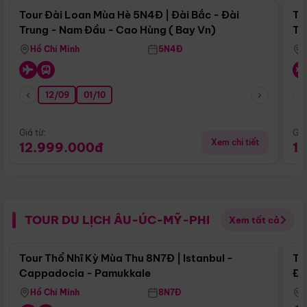
Tour Đài Loan Mùa Hè 5N4Đ | Đài Bắc - Đài
To
Trung - Nam Đầu - Cao Hùng ( Bay Vn)
Tr
Hồ Chí Minh
5N4Đ
12/09
01/10
Giá từ:
Giá
Xem chi tiết
12.999.000đ
1
TOUR DU LỊCH ÂU-ÚC-MỸ-PHI
Xem tất cả
Điểm nổi bật
Tour Thổ Nhĩ Kỳ Mùa Thu 8N7Đ | Istanbul -
To
Cappadocia - Pamukkale
Đế
Hồ Chí Minh
8N7Đ