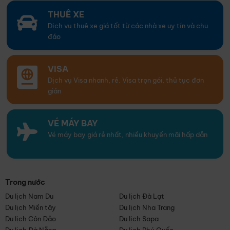
THUÊ XE
Dịch vụ thuê xe giá tốt từ các nhà xe uy tín và chu
đáo
VISA
Dịch vụ Visa nhanh, rẻ. Visa trọn gói, thủ tục đơn
giản
VÉ MÁY BAY
Vé máy bay giá rẻ nhất, nhiều khuyến mãi hấp dẫn
Trong nước
Du lịch Nam Du
Du lịch Đà Lạt
Du lịch Miền tây
Du lịch Nha Trang
Du lịch Côn Đảo
Du lịch Sapa