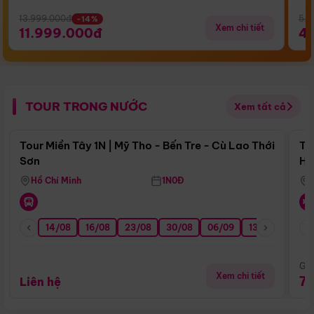
13.999.000đ
5.5
-14%
Xem chi tiết
11.999.000đ
4
TOUR TRONG NƯỚC
Xem tất cả
Điểm nổi bật
Tour Miền Tây 1N | Mỹ Tho - Bến Tre - Cù Lao Thới
To
Sơn
Hu
Hồ Chí Minh
1N0Đ
14/08
16/08
23/08
30/08
06/09
13/09
20/0
Giá
Xem chi tiết
7
Liên hệ