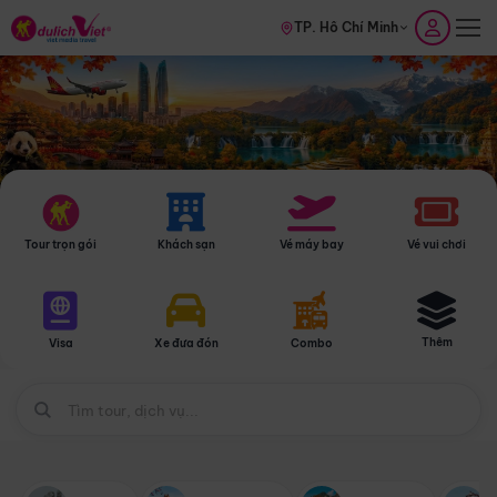
TP. Hồ Chí Minh
Tour trọn gói
Khách sạn
Vé máy bay
Vé vui chơi
Thêm
Visa
Xe đưa đón
Combo