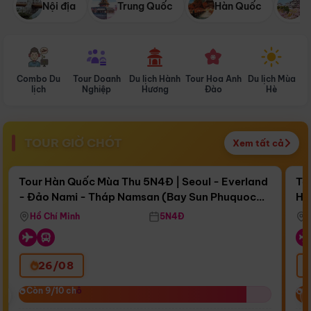
Nội địa
Trung Quốc
Hàn Quốc
N
Combo Du
Tour Doanh
Du lịch Hành
Tour Hoa Anh
Du lịch Mùa
D
lịch
Nghiệp
Hương
Đào
Hè
TOUR GIỜ CHÓT
Xem tất cả
Điểm nổi bật
Còn
16 ngày 13:59:02
Cò
Tour Hàn Quốc Mùa Thu 5N4Đ | Seoul - Everland
To
- Đảo Nami - Tháp Namsan (Bay Sun Phuquoc
Hò
Bay Sun Phuquoc Airways
Tặ
Airways)
Aq
Hồ Chí Minh
5N4Đ
26/08
‹
Còn 9/10 chỗ
Còn 9/10 chỗ
C
C