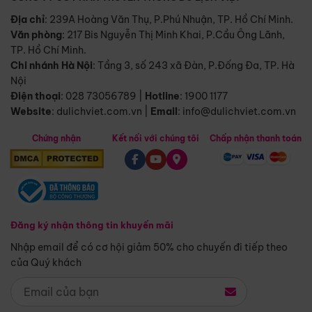
Địa chỉ
: 239A Hoàng Văn Thụ, P.Phú Nhuận, TP. Hồ Chí Minh.
Văn phòng
:
217 Bis Nguyễn Thị Minh Khai, P.Cầu Ông Lãnh,
TP. Hồ Chí Minh.
Chi nhánh Hà Nội
:
Tầng 3, số 243 xã Đàn, P.Đống Đa, TP. Hà
Nội
Điện thoại
:
028 73056789
|
Hotline
:
1900 1177
Website
:
dulichviet.com.vn
|
Email
:
info@dulichviet.com.vn
Chứng nhận
Kết nối với chúng tôi
Chấp nhận thanh toán
Đăng ký nhận thông tin khuyến mãi
Nhập email để có cơ hội giảm 50% cho chuyến đi tiếp theo
của Quý khách