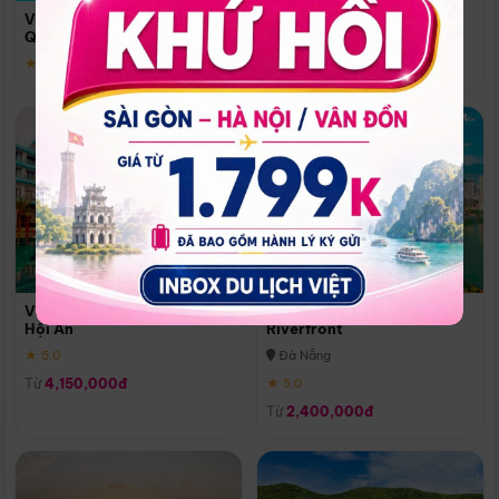
Quoc
Vinpearl Resort & Spa Phu
Phú Quốc
Quoc
★ 5.0
★ 5.0
Vinpearl Resort & Golf Nam
Melia Vinpearl Danang
Hội An
Riverfront
★ 5.0
Đà Nẵng
Từ
4,150,000đ
★ 5.0
Từ
2,400,000đ