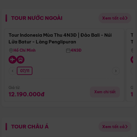
TOUR NƯỚC NGOÀI
Xem tất cả
Điểm nổi bật
Tour Indonesia Mùa Thu 4N3Đ | Đảo Bali - Núi
To
Lửa Batur - Làng Penglipuran
Tr
Hồ Chí Minh
4N3Đ
07/11
Giá từ:
Giá
Xem chi tiết
12.190.000đ
1
TOUR CHÂU Á
Xem tất cả
Điểm nổi bật