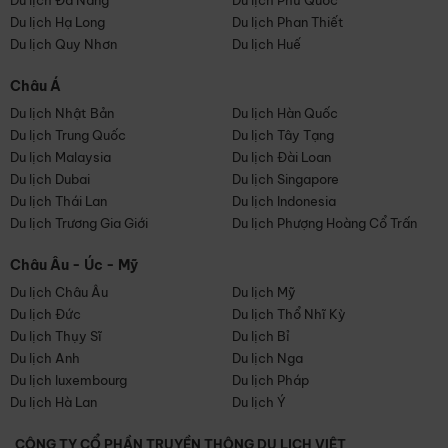
Du lịch Đà Nẵng
Du lịch Phú Quốc
Du lịch Hạ Long
Du lịch Phan Thiết
Du lịch Quy Nhơn
Du lịch Huế
Châu Á
Du lịch Nhật Bản
Du lịch Hàn Quốc
Du lịch Trung Quốc
Du lịch Tây Tạng
Du lịch Malaysia
Du lịch Đài Loan
Du lịch Dubai
Du lịch Singapore
Du lịch Thái Lan
Du lịch Indonesia
Du lịch Trương Gia Giới
Du lịch Phượng Hoàng Cổ Trấn
Châu Âu - Úc - Mỹ
Du lịch Châu Âu
Du lịch Mỹ
Du lịch Đức
Du lịch Thổ Nhĩ Kỳ
Du lịch Thụy Sĩ
Du lịch Bỉ
Du lịch Anh
Du lịch Nga
Du lịch luxembourg
Du lịch Pháp
Du lịch Hà Lan
Du lịch Ý
CÔNG TY CỔ PHẦN TRUYỀN THÔNG DU LỊCH VIỆT