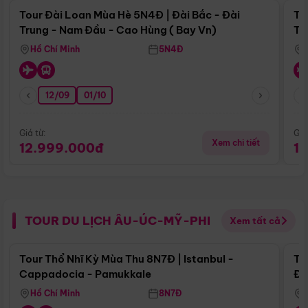
Tour Đài Loan Mùa Hè 5N4Đ | Đài Bắc - Đài
To
Trung - Nam Đầu - Cao Hùng ( Bay Vn)
Tr
Hồ Chí Minh
5N4Đ
12/09
01/10
Giá từ:
Giá
Xem chi tiết
12.999.000đ
1
TOUR DU LỊCH ÂU-ÚC-MỸ-PHI
Xem tất cả
Điểm nổi bật
Tour Thổ Nhĩ Kỳ Mùa Thu 8N7Đ | Istanbul -
To
Cappadocia - Pamukkale
Đế
Hồ Chí Minh
8N7Đ