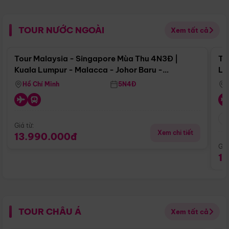
TOUR NƯỚC NGOÀI
Xem tất cả
Điểm nổi bật
Tour Malaysia - Singapore Mùa Thu 4N3Đ |
To
Kuala Lumpur - Malacca - Johor Baru -
Lử
Singapore
Hồ Chí Minh
5N4Đ
Giá từ:
Xem chi tiết
13.990.000đ
Giá
1
TOUR CHÂU Á
Xem tất cả
Điểm nổi bật