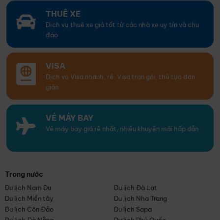
THUÊ XE
Dịch vụ thuê xe giá tốt từ các nhà xe uy tín và chu
đáo
VISA
Dịch vụ Visa nhanh, rẻ. Visa trọn gói, thủ tục đơn
giản
VÉ MÁY BAY
Vé máy bay giá rẻ nhất, nhiều khuyến mãi hấp dẫn
Trong nước
Du lịch Nam Du
Du lịch Đà Lạt
Du lịch Miền tây
Du lịch Nha Trang
Du lịch Côn Đảo
Du lịch Sapa