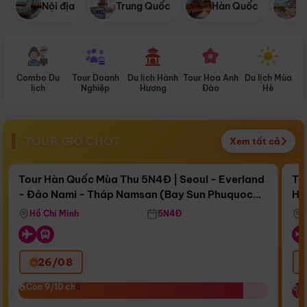
Nội địa
Trung Quốc
Hàn Quốc
N
Combo Du
Tour Doanh
Du lịch Hành
Tour Hoa Anh
Du lịch Mùa
D
lịch
Nghiệp
Hương
Đào
Hè
TOUR GIỜ CHÓT
Xem tất cả
Điểm nổi bật
Còn
17 ngày 02:40:44
Cò
Tour Hàn Quốc Mùa Thu 5N4Đ | Seoul - Everland
To
- Đảo Nami - Tháp Namsan (Bay Sun Phuquoc
Hò
Bay Sun Phuquoc Airways
Tặ
Airways)
Aq
Hồ Chí Minh
5N4Đ
26/08
‹
Còn 9/10 chỗ
Còn 9/10 chỗ
C
C