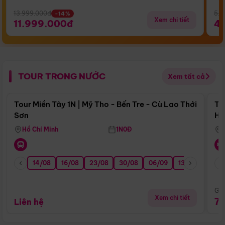
13.999.000đ
5.5
-14%
Xem chi tiết
11.999.000đ
4
TOUR TRONG NƯỚC
Xem tất cả
Điểm nổi bật
Tour Miền Tây 1N | Mỹ Tho - Bến Tre - Cù Lao Thới
To
Sơn
Hu
Hồ Chí Minh
1N0Đ
14/08
16/08
23/08
30/08
06/09
13/09
20/0
Giá
Xem chi tiết
7
Liên hệ