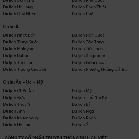
Du lịch Đà Nẵng
Du lịch Phú Quốc
Du lịch Hạ Long
Du lịch Phan Thiết
Du lịch Quy Nhơn
Du lịch Huế
Châu Á
Du lịch Nhật Bản
Du lịch Hàn Quốc
Du lịch Trung Quốc
Du lịch Tây Tạng
Du lịch Malaysia
Du lịch Đài Loan
Du lịch Dubai
Du lịch Singapore
Du lịch Thái Lan
Du lịch Indonesia
Du lịch Trương Gia Giới
Du lịch Phượng Hoàng Cổ Trấn
Châu Âu - Úc - Mỹ
Du lịch Châu Âu
Du lịch Mỹ
Du lịch Đức
Du lịch Thổ Nhĩ Kỳ
Du lịch Thụy Sĩ
Du lịch Bỉ
Du lịch Anh
Du lịch Nga
Du lịch luxembourg
Du lịch Pháp
Du lịch Hà Lan
Du lịch Ý
CÔNG TY CỔ PHẦN TRUYỀN THÔNG DU LỊCH VIỆT