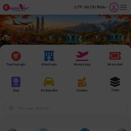
TP. Hồ Chí Minh
Tour trọn gói
Khách sạn
Vé máy bay
Vé vui chơi
Thêm
Visa
Xe đưa đón
Combo