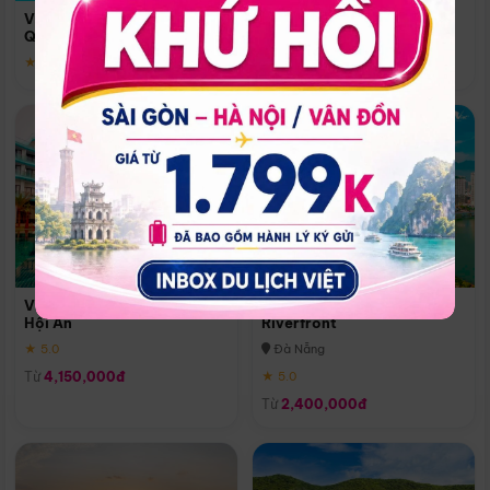
Quoc
Vinpearl Resort & Spa Phu
Phú Quốc
Quoc
★ 5.0
★ 5.0
Vinpearl Resort & Golf Nam
Melia Vinpearl Danang
Hội An
Riverfront
★ 5.0
Đà Nẵng
Từ
4,150,000đ
★ 5.0
Từ
2,400,000đ