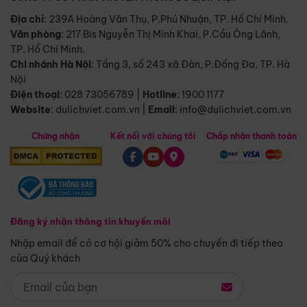
Địa chỉ
: 239A Hoàng Văn Thụ, P.Phú Nhuận, TP. Hồ Chí Minh.
Văn phòng
:
217 Bis Nguyễn Thị Minh Khai, P.Cầu Ông Lãnh,
TP. Hồ Chí Minh.
Chi nhánh Hà Nội
:
Tầng 3, số 243 xã Đàn, P.Đống Đa, TP. Hà
Nội
Điện thoại
:
028 73056789
|
Hotline
:
1900 1177
Website
:
dulichviet.com.vn
|
Email
:
info@dulichviet.com.vn
Chứng nhận
Kết nối với chúng tôi
Chấp nhận thanh toán
Đăng ký nhận thông tin khuyến mãi
Nhập email để có cơ hội giảm 50% cho chuyến đi tiếp theo
của Quý khách