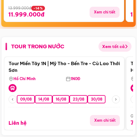
13.999.000đ
-14%
Xem chi tiết
11.999.000đ
1.
TOUR TRONG NƯỚC
Xem tất cả
Điểm nổi bật
Tour Miền Tây 1N | Mỹ Tho - Bến Tre - Cù Lao Thới
To
Sơn
Hu
Hồ Chí Minh
1N0Đ
09/08
14/08
16/08
23/08
30/08
Giá
Xem chi tiết
7
Liên hệ