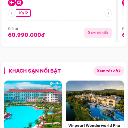
10/12
Giá từ:
Giá
Xem chi tiết
60.990.000đ
6
KHÁCH SẠN NỔI BẬT
Xem tất cả
Vinpearl Wonderworld Phu