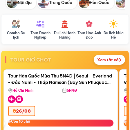
Nội địa
Trung Quốc
Hàn Quốc
N
Combo Du
Tour Doanh
Du lịch Hành
Tour Hoa Anh
Du lịch Mùa
D
lịch
Nghiệp
Hương
Đào
Hè
TOUR GIỜ CHÓT
Xem tất cả
Điểm nổi bật
Còn
19 ngày 16:48:22
Cò
Tour Hàn Quốc Mùa Thu 5N4Đ | Seoul - Everland
To
- Đảo Nami - Tháp Namsan (Bay Sun Phuquoc
Vi
Airways)
Hồ Chí Minh
5N4Đ
26/08
‹
Còn 10 chỗ
Còn 10 chỗ
C
C