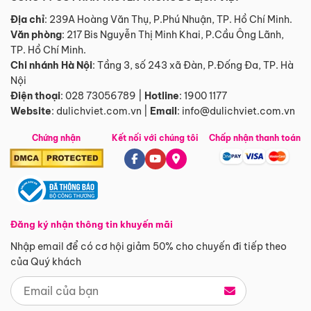
Địa chỉ
: 239A Hoàng Văn Thụ, P.Phú Nhuận, TP. Hồ Chí Minh.
Văn phòng
:
217 Bis Nguyễn Thị Minh Khai, P.Cầu Ông Lãnh,
TP. Hồ Chí Minh.
Chi nhánh Hà Nội
:
Tầng 3, số 243 xã Đàn, P.Đống Đa, TP. Hà
Nội
Điện thoại
:
028 73056789
|
Hotline
:
1900 1177
Website
:
dulichviet.com.vn
|
Email
:
info@dulichviet.com.vn
Chứng nhận
Kết nối với chúng tôi
Chấp nhận thanh toán
Đăng ký nhận thông tin khuyến mãi
Nhập email để có cơ hội giảm 50% cho chuyến đi tiếp theo
của Quý khách