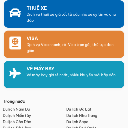
THUÊ XE
Dịch vụ thuê xe giá tốt từ các nhà xe uy tín và chu
đáo
VISA
Dịch vụ Visa nhanh, rẻ. Visa trọn gói, thủ tục đơn
giản
VÉ MÁY BAY
Vé máy bay giá rẻ nhất, nhiều khuyến mãi hấp dẫn
Trong nước
Du lịch Nam Du
Du lịch Đà Lạt
Du lịch Miền tây
Du lịch Nha Trang
Du lịch Côn Đảo
Du lịch Sapa