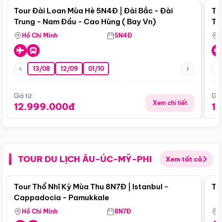
Tour Đài Loan Mùa Hè 5N4Đ | Đài Bắc - Đài
To
Trung - Nam Đầu - Cao Hùng ( Bay Vn)
Tr
Hồ Chí Minh
5N4Đ
13/08
12/09
01/10
Giá từ:
Giá
Xem chi tiết
12.999.000đ
1
TOUR DU LỊCH ÂU-ÚC-MỸ-PHI
Xem tất cả
Điểm nổi bật
Tour Thổ Nhĩ Kỳ Mùa Thu 8N7Đ | Istanbul -
To
Cappadocia - Pamukkale
Hồ Chí Minh
8N7Đ