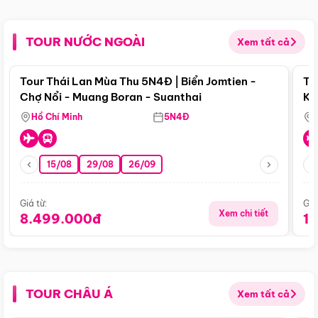
TOUR NƯỚC NGOÀI
Xem tất cả
Điểm nổi bật
Tour Thái Lan Mùa Thu 5N4Đ | Biển Jomtien -
To
Chợ Nổi - Muang Boran - Suanthai
Ku
Si
Hồ Chí Minh
5N4Đ
15/08
29/08
26/09
Giá từ:
Giá
Xem chi tiết
8.499.000đ
1
TOUR CHÂU Á
Xem tất cả
Điểm nổi bật