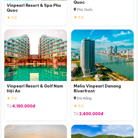
Quoc
Vinpearl Resort & Spa Phu
Phú Quốc
Quoc
★ 5.0
★ 5.0
Vinpearl Resort & Golf Nam
Melia Vinpearl Danang
Hội An
Riverfront
★ 5.0
Đà Nẵng
Từ
4,150,000đ
★ 5.0
Từ
2,400,000đ