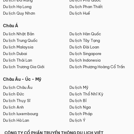
Du lịch Đà Nẵng
Du lịch Phú Quốc
Du lịch Hạ Long
Du lịch Phan Thiết
Du lịch Quy Nhơn
Du lịch Huế
Châu Á
Du lịch Nhật Bản
Du lịch Hàn Quốc
Du lịch Trung Quốc
Du lịch Tây Tạng
Du lịch Malaysia
Du lịch Đài Loan
Du lịch Dubai
Du lịch Singapore
Du lịch Thái Lan
Du lịch Indonesia
Du lịch Trương Gia Giới
Du lịch Phượng Hoàng Cổ Trấn
Châu Âu - Úc - Mỹ
Du lịch Châu Âu
Du lịch Mỹ
Du lịch Đức
Du lịch Thổ Nhĩ Kỳ
Du lịch Thụy Sĩ
Du lịch Bỉ
Du lịch Anh
Du lịch Nga
Du lịch luxembourg
Du lịch Pháp
Du lịch Hà Lan
Du lịch Ý
CÔNG TY CỔ PHẦN TRUYỀN THÔNG DU LỊCH VIỆT