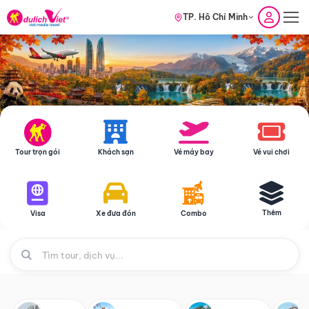
TP. Hồ Chí Minh
Tour trọn gói
Khách sạn
Vé máy bay
Vé vui chơi
Thêm
Visa
Xe đưa đón
Combo